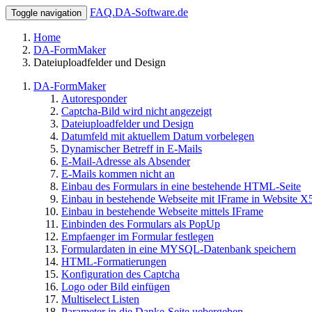
FAQ.DA-Software.de
Toggle navigation
Home
DA-FormMaker
Dateiuploadfelder und Design
DA-FormMaker
Autoresponder
Captcha-Bild wird nicht angezeigt
Dateiuploadfelder und Design
Datumfeld mit aktuellem Datum vorbelegen
Dynamischer Betreff in E-Mails
E-Mail-Adresse als Absender
E-Mails kommen nicht an
Einbau des Formulars in eine bestehende HTML-Seite
Einbau in bestehende Webseite mit IFrame in Website X
Einbau in bestehende Webseite mittels IFrame
Einbinden des Formulars als PopUp
Empfaenger im Formular festlegen
Formulardaten in eine MYSQL-Datenbank speichern
HTML-Formatierungen
Konfiguration des Captcha
Logo oder Bild einfügen
Multiselect Listen
Parameter in die Danke-Seite uebergeben